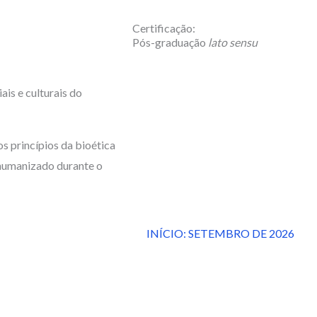
Certificação:
Pós-graduação
lato sensu
Carga horária:
is e culturais do
360 horas
os princípios da bioética
Modalidade:
 humanizado durante o
Online
INÍCIO: SETEMBRO DE 2026