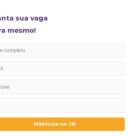
anta sua vaga
ra mesmo!
Matricule-se Já!