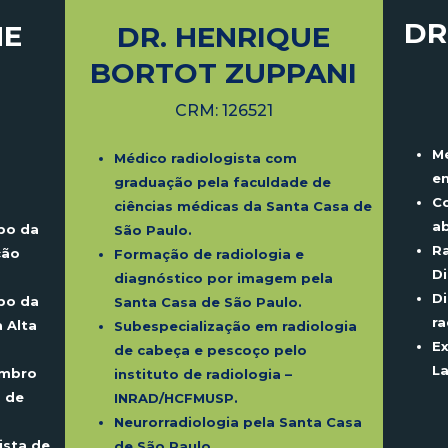
DR
NE
DR. HENRIQUE
BORTOT ZUPPANI
CRM: 126521
Mé
Médico radiologista com
e
graduação pela faculdade de
C
ciências médicas da Santa Casa de
a
po da
São Paulo.
Ra
ção
Formação de radiologia e
Di
diagnóstico por imagem pela
Di
po da
Santa Casa de São Paulo.
ra
 Alta
Subespecialização
em radiologia
Ex
de cabeça e pescoço pelo
La
embro
instituto de radiologia –
o de
INRAD/HCFMUSP.
Neurorradiologia
pela Santa Casa
ista de
de São Paulo.