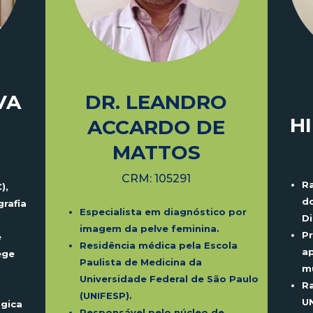
DR. LEANDRO
VA
H
ACCARDO DE
MATTOS
CRM: 105291
R
),
d
grafia
Especialista em diagnóstico por
Di
imagem da pelve feminina.
P
e
Residência médica pela Escola
a
ege
Paulista de Medicina da
mú
Universidade Federal de São Paulo
Ra
(UNIFESP).
U
ógica
Responsável pelo núcleo de