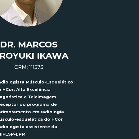
DR. MARCOS
IROYUKI IKAWA
CRM: 111573
adiologista
Músculo-Esquelético
o
HCor
, Alta Excelência
agnóstica e
Teleimagem
receptor do programa de
primoramento em radiologia
sculo-esquelética
do
HCor
diologista assistente da
NIFESP-EPM