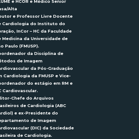
LUME e HCOR e Médico
Senior
asa
/Alta
utor e Professor Livre Docente
 Cardiologia do Instituto do
ração, InCor – HC da Faculdade
 Medicina da Universidade de
o Paulo (FMUSP).
ordenador da Disciplina de
étodos de Imagem
rdiovascular da Pós-Graduação
m Cardiologia da FMUSP e
Vice-
oordenador
do estágio em RM e
 Cardiovascular.
itor-Chefe do Arquivos
asileiros de Cardiologia (ABC
rdiol
) e ex-Presidente do
epartamento de Imagem
rdiovascular (DIC) da Sociedade
asileira de Cardiologia.