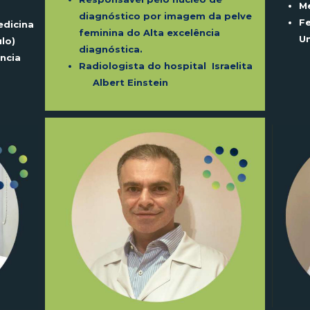
M
diagnóstico por imagem da pelve
Fe
edicina
feminina do Alta excelência
Un
lo)
diagnóstica.
ncia
Radiologista do hospital Israelita
Albert Einstein