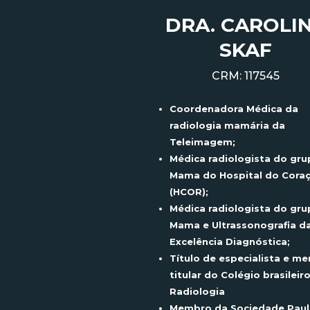
DRA. CAROLI
SKAF
CRM: 117545
Coordenadora Médica da
radiologia mamária da
Teleimagem
;
Médica radiologista do gru
Mama do Hospital do Cora
(HCOR);
Médica radiologista do gru
Mama e Ultrassonografia da
Excelência Diagnóstica;
Título de especialista e m
titular do Colégio brasileir
Radiologia
Membro da Sociedade Paul