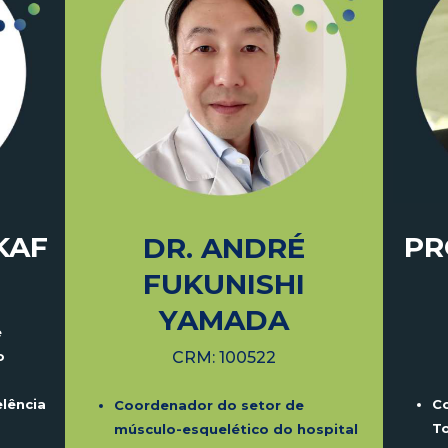
PR
KAF
DR. ANDRÉ
FUKUNISHI
YAMADA
e
CRM: 100522
o
C
elência
Coordenador do setor de
To
músculo-esquelético
do hospital