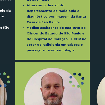
Atua como diretor do
ologia
departamento de radiologia e
na
diagnóstico por imagem da Santa
Casa de São Paulo.
m São
Médico assistente do Instituto do
Câncer do Estado de São Paulo e
do Hospital do Coração – HCOR no
setor de radiologia em cabeça e
pescoço e
neurorradiologia
.