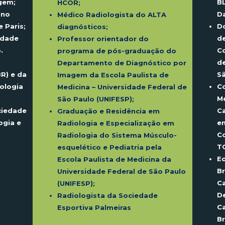
B
gem;
HCOR;
D
 no
Médico Radiologista do ALTA
Do
 Paris;
diagnósticos;
de
idade
Professor orientador do
Co
.
programa de pós-graduação do
de
Departamento de Diagnóstico por
Sã
BR) e da
Imagem da Escola Paulista de
Co
ologia
Medicina – Universidade Federal de
M
São Paulo (UNIFESP);
Ca
ciedade
Graduação e Residência em
e
ogia e
Radiologia e Especialização em
C
Radiologia do Sistema
Músculo-
TC
esquelético
e Pediatria pela
Ed
Escola Paulista de Medicina da
Br
Universidade Federal de São Paulo
Ca
(UNIFESP);
D
Radiologista da Sociedade
Ca
Esportiva Palmeiras
Br