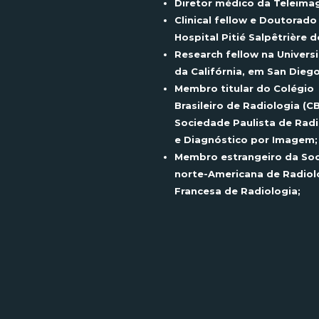
Diretor médico da Teleima
Clinical
fellow e Doutorado
Hospital
Pitié
Salpêtrière
de
Research
fellow na Univers
da Califórnia, em San Diego
Membro titular do Colégio
Brasileiro de Radiologia (C
Sociedade Paulista de Radi
e Diagnóstico por Imagem;
Membro estrangeiro da So
norte-Americana de Radiol
Francesa de Radiologia;