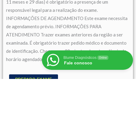
11 meses e 29 dias) é obrigatório a presença de um
responsável legal para a realização do exame.
INFORMAÇÕES DE AGENDAMENTO Este exame necessita
de agendamento prévio. INFORMAÇÕES PARA
ATENDIMENTO Trazer exames anteriores da região a ser
examinada. É obrigatório trazer pedido médico e documento
de identificação. Chegar com 30 minutos de antecedência do
Blume Diagnósticos
Online
horário agendado.
Fale conosco
PREPARO EXAME
RNM TORNOZELO (RETROPÉ)
RESTRIÇÕES DE IDADE Cliente menor de 18 anos (17 anos,
11 meses e 29 dias) é obrigatório a presença de um
responsável legal para a realização do exame.