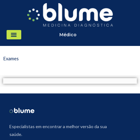
Ir
para
o
conteúdo
Médico
Exames e Preparos
Exames
Especialistas em encontrar a melhor versão da sua
saúde.