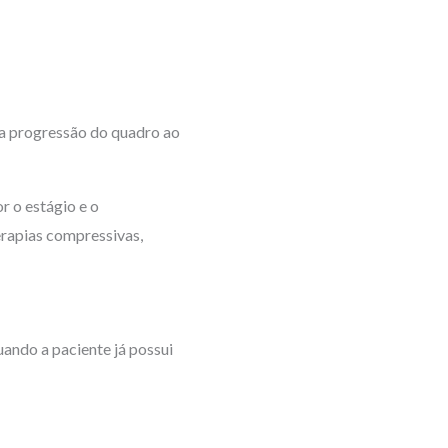
a progressão do quadro ao
 o estágio e o
erapias compressivas,
uando a paciente já possui