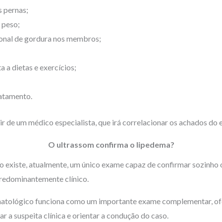
s pernas;
 peso;
onal de gordura nos membros;
a a dietas e exercícios;
ratamento.
r de um médico especialista, que irá correlacionar os achados do 
O ultrassom confirma o lipedema?
o existe, atualmente, um único exame capaz de confirmar sozinho 
predominantemente clínico.
matológico funciona como um importante exame complementar, o
r a suspeita clínica e orientar a condução do caso.