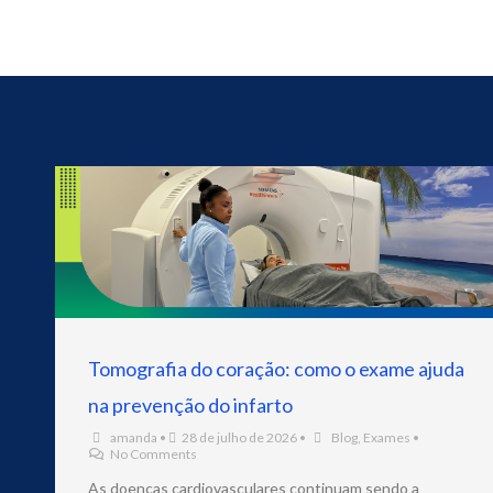
Tomografia do coração: como o exame ajuda
na prevenção do infarto
amanda
•
28 de julho de 2026
•
Blog
,
Exames
•
No Comments
As doenças cardiovasculares continuam sendo a