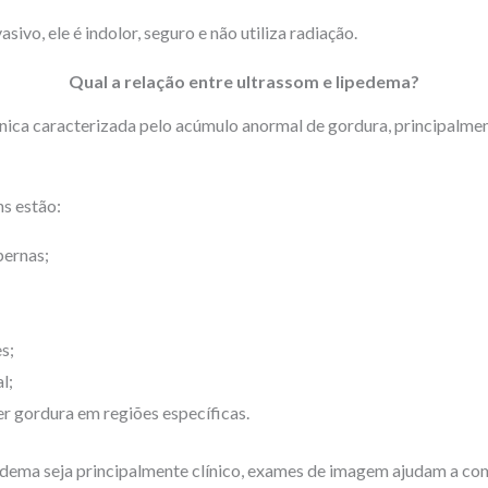
ivo, ele é indolor, seguro e não utiliza radiação.
Qual a relação entre ultrassom e lipedema?
ica caracterizada pelo acúmulo anormal de gordura, principalmen
s estão:
pernas;
s;
l;
er gordura em regiões específicas.
dema seja principalmente clínico, exames de imagem ajudam a co