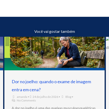
Você vai gostar também
Dor no joelho: quando o exame de imagem
entra em cena?
amanda
•
24 de julho de 2026
•
Blog
•
No Comments
A dor no joelho é uma das queixas musculoesqueléticas