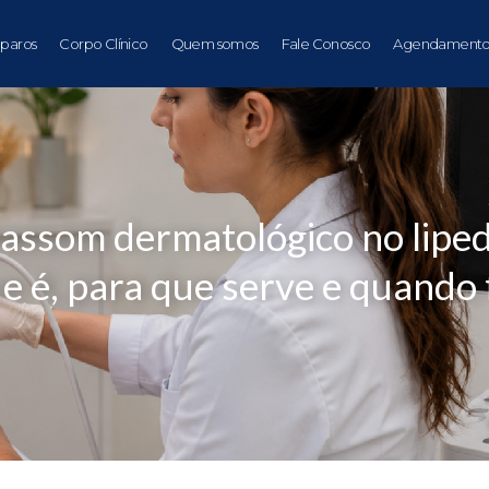
paros
Corpo Clínico
Quem somos
Fale Conosco
Agendamento
rassom dermatológico no lipe
e é, para que serve e quando 