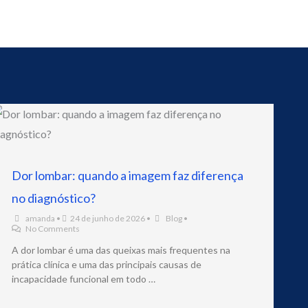
Dor lombar: quando a imagem faz diferença
no diagnóstico?
amanda
•
24 de junho de 2026
•
Blog
•
No Comments
A dor lombar é uma das queixas mais frequentes na
prática clínica e uma das principais causas de
incapacidade funcional em todo …