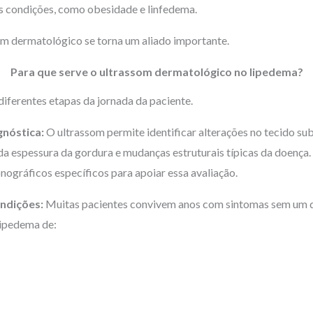
as condições, como obesidade e linfedema.
som dermatológico se torna um aliado importante.
Para que serve o ultrassom dermatológico no lipedema?
iferentes etapas da jornada da paciente.
gnóstica:
O ultrassom permite identificar alterações no tecido s
a espessura da gordura e mudanças estruturais típicas da doença. 
nográficos específicos para apoiar essa avaliação.
ondições:
Muitas pacientes convivem anos com sintomas sem um d
lipedema de: